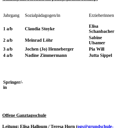
Jahrgang
Sozialpädagogen/in
Erzieherinnen
Elisa
1 a/b
Claudia Stoyke
Schanbacher
Sabine
2 a/b
Meinrad Löhr
Ulsamer
3 a/b
Jochen (Jo) Henneberger
Pia Will
4 a/b
Nadine Zimmermann
Jutta Sippel
Springer/-
in
Offene Ganztagsschule
Leitung: Elisa Halloum / Teresa Horn (
ogs@grundschule-