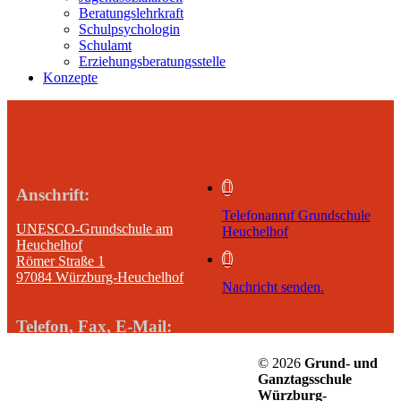
Beratungslehrkraft
Schulpsychologin
Schulamt
Erziehungsberatungsstelle
Konzepte
Anschrift:
Telefonanruf Grundschule
UNESCO-Grundschule am
Heuchelhof
Heuchelhof
Römer Straße 1
97084 Würzburg-Heuchelhof
Nachricht senden.
Telefon, Fax, E-Mail:
Tel.: +49 931 260 80 710
© 2026
Grund- und
Fax: +49 931 260 80 729
Ganztagsschule
E-Mail: info@grundschule-heuchelhof.de
Würzburg-