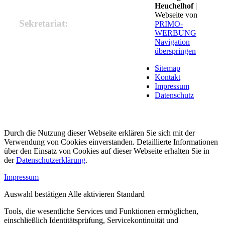
Heuchelhof
|
Webseite von
Sekretariat:
PRIMO-
WERBUNG
Navigation
Frau Monika Spanheimer
überspringen
(Verwaltungsangestellte)
Mo, Mi, Fr: 7.30 Uhr - 11.00 Uhr
Sitemap
Di, Do: 7.30 Uhr - 9.00 Uhr.
Kontakt
Gerne kann auch ein Termin telefonisch
Impressum
vereinbart werden.
Datenschutz
Durch die Nutzung dieser Webseite erklären Sie sich mit der
Verwendung von Cookies einverstanden. Detaillierte Informationen
über den Einsatz von Cookies auf dieser Webseite erhalten Sie in
der
Datenschutzerklärung
.
Impressum
Auswahl bestätigen
Alle aktivieren
Standard
Tools, die wesentliche Services und Funktionen ermöglichen,
einschließlich Identitätsprüfung, Servicekontinuität und