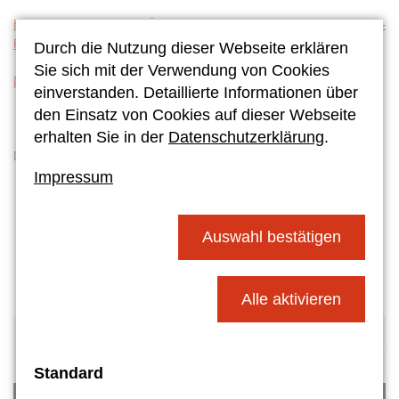
Hier finden Sie einen Überblick über die bayerischen UNESCO-
Projektschulen.
Durch die Nutzung dieser Webseite erklären
Sie sich mit der Verwendung von Cookies
Die UNESCO-Projektschulen in Deutschland finden Sie hier.
einverstanden. Detaillierte Informationen über
den Einsatz von Cookies auf dieser Webseite
erhalten Sie in der
Datenschutzerklärung
.
Die Kinder der UNESCO AG
Impressum
Auswahl bestätigen
Alle aktivieren
LEITBILD
ANSPRECHPARTNER
Standard
KONZEPTE